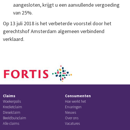
aangesloten, krijgt u een aanvullende vergoeding
van 25%.
Op 13 juli 2018 is het verbeterde voorstel door het
gerechtshof Amsterdam algemeen verbindend
verklaard.
Claims
Consumenten
Woekerpolis
Hoe werkt het
Kredietclaim
Ervaringen
Dieselclaim
Nieuws
Beeldbuisclaim
Over ons
Alle claims
Vacatures